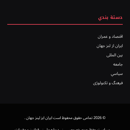
دستة بندي
اقتصاد و عمران
ایران از لنز جهان
بين المللى
جامعه
سياسي
فرهنگ و تکنولوژی
© 2026 تمامی حقوق محفوظ است ايران ايز لينز جهان .
سیاست حفظ حریم خصوصی
درباره ما
قوانین و مقررات