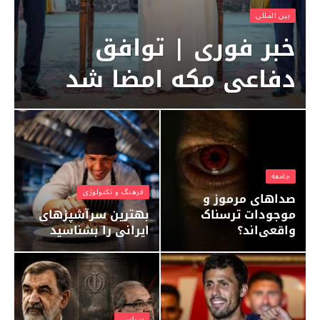
بين المللى
خبر فوری | توافق
دفاعی مکه امضا شد
جامعه
فرهنگ و تکنولوژی
صداهای مرموز و
موجودات ترسناک
بهترین سرآشپزهای
واقعی‌اند؟
ایرانی را بشناسید
سياسي