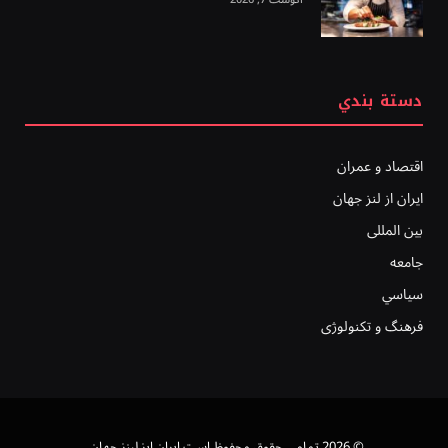
دستة بندي
اقتصاد و عمران
ایران از لنز جهان
بين المللى
جامعه
سياسي
فرهنگ و تکنولوژی
© 2026 تمامی حقوق محفوظ است ايران ايز لينز جهان .