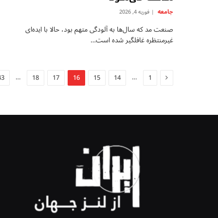
جامعه
فوریه 4, 2026
صنعت مد که سال‌ها به آلودگی متهم بود، حالا با ایده‌ای
غیرمنتظره غافلگیر شده است…
Previous
…
…
43
18
17
16
15
14
1