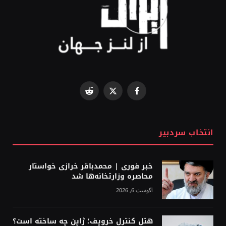
Reddit
Facebook
X
(Twitter)
انتخاب سردبیر
خبر فوری | محمدباقر خرازی خواستار
محاصره وزارتخانه‌ها شد
آگوست 6, 2026
هتل کنترل خروپف؛ ژاپن چه ساخته است؟