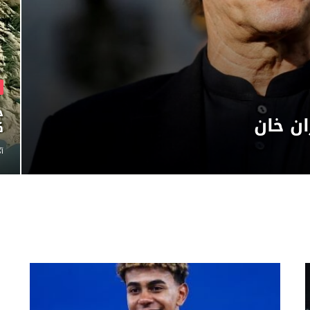
خ
ن خان
ک
آگ